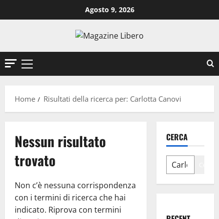
Vai
Agosto 9, 2026
al
contenuto
Menu
principale
Home
Risultati della ricerca per: Carlotta Canovi
Nessun risultato
CERCA
trovato
Cerca
Non c’è nessuna corrispondenza
con i termini di ricerca che hai
indicato. Riprova con termini
RECENT