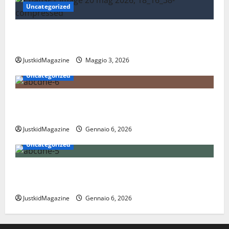
Uncategorized
Essere trovati su Google nel 2026: cosa significa
davvero fare SEO oggi
JustkidMagazine
Maggio 3, 2026
Uncategorized
Nations League: scopri come funziona il nuovo
format delle nazionali
JustkidMagazine
Gennaio 6, 2026
Uncategorized
Coppa Davis: tutto quello che devi sapere sul torneo
internazionale di tennis
JustkidMagazine
Gennaio 6, 2026