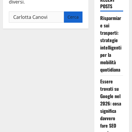
diversi.
POSTS
Ricerca
Risparmiar
per:
e sui
trasporti:
strategie
intelligenti
per la
mobilità
quotidiana
Essere
trovati su
Google nel
2026: cosa
significa
davvero
fare SEO