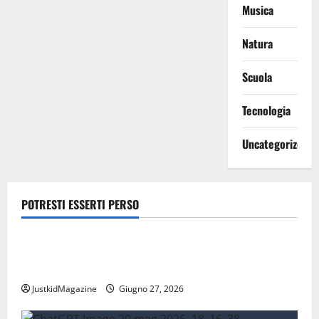
Musica
Natura
Scuola
Tecnologia
Uncategorized
POTRESTI ESSERTI PERSO
Lavoro
Risparmiare sui trasporti: strategie intelligenti per
la mobilità quotidiana
JustkidMagazine
Giugno 27, 2026