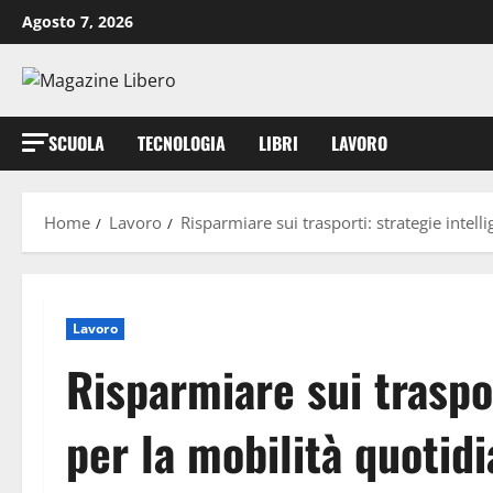
Vai
Agosto 7, 2026
al
contenuto
SCUOLA
TECNOLOGIA
LIBRI
LAVORO
Home
Lavoro
Risparmiare sui trasporti: strategie intell
Lavoro
Risparmiare sui traspor
per la mobilità quotid