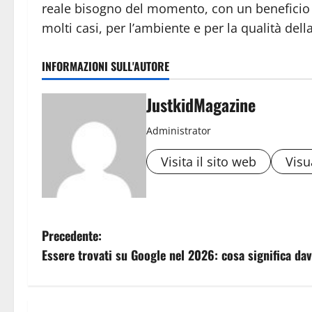
reale bisogno del momento, con un beneficio co
molti casi, per l’ambiente e per la qualità dell
INFORMAZIONI SULL'AUTORE
JustkidMagazine
Administrator
Visita il sito web
Visua
N
Precedente:
Essere trovati su Google nel 2026: cosa significa da
a
v