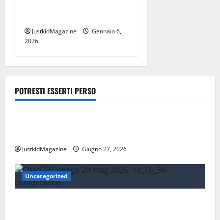
che devi sapere sul torneo
internazionale di tennis
JustkidMagazine
Gennaio 6,
2026
POTRESTI ESSERTI PERSO
Lavoro
Risparmiare sui trasporti: strategie intelligenti per
la mobilità quotidiana
JustkidMagazine
Giugno 27, 2026
Uncategorized
Essere trovati su Google nel 2026: cosa significa
davvero fare SEO oggi