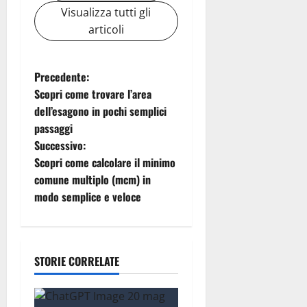
Visualizza tutti gli
articoli
N
Precedente:
Scopri come trovare l’area
a
dell’esagono in pochi semplici
passaggi
v
Successivo:
i
Scopri come calcolare il minimo
comune multiplo (mcm) in
g
modo semplice e veloce
a
z
STORIE CORRELATE
i