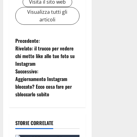
Visita il sito web
Visualizza tutti gli
articoli
N
Precedente:
Rivelato: il trucco per vedere
a
chi mette like alle tue foto su
Instagram
v
Successivo:
i
Aggiornamento Instagram
bloccato? Ecco cosa fare per
g
sbloccarlo subito
a
z
STORIE CORRELATE
i