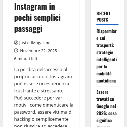
Instagram in
RECENT
pochi semplici
POSTS
passaggi
Risparmiar
e sui
JustkidMagazine
trasporti:
Novembre 22, 2025
strategie
6 minuti letti
intelligenti
per la
La perdita dell’accesso al
mobilità
proprio account Instagram
quotidiana
può essere un’esperienza
frustrante e stressante.
Essere
Può succedere per vari
trovati su
motivi, come dimenticare la
Google nel
password, essere vittima di
2026: cosa
hacking o semplicemente
significa
non riuscire ad accedere