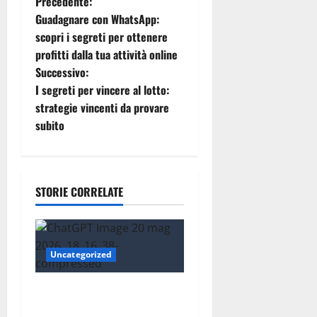
N
Precedente:
Guadagnare con WhatsApp:
a
scopri i segreti per ottenere
profitti dalla tua attività online
v
Successivo:
i
I segreti per vincere al lotto:
strategie vincenti da provare
g
subito
a
z
STORIE CORRELATE
i
o
Uncategorized
n
Essere trovati su Google nel
e
2026: cosa significa