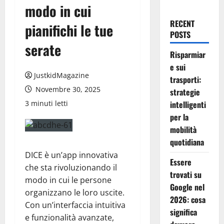
modo in cui
RECENT
pianifichi le tue
POSTS
serate
Risparmiar
e sui
JustkidMagazine
trasporti:
Novembre 30, 2025
strategie
3 minuti letti
intelligenti
per la
mobilità
quotidiana
DICE è un’app innovativa
Essere
che sta rivoluzionando il
trovati su
modo in cui le persone
Google nel
organizzano le loro uscite.
2026: cosa
Con un’interfaccia intuitiva
significa
e funzionalità avanzate,