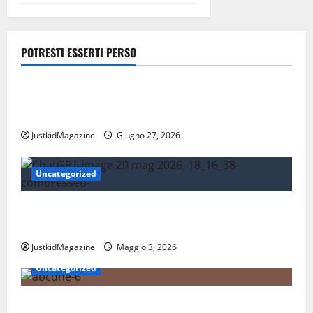
POTRESTI ESSERTI PERSO
Lavoro
Risparmiare sui trasporti: strategie intelligenti per
la mobilità quotidiana
JustkidMagazine
Giugno 27, 2026
Uncategorized
Essere trovati su Google nel 2026: cosa significa
davvero fare SEO oggi
JustkidMagazine
Maggio 3, 2026
Uncategorized
Nations League: scopri come funziona il nuovo