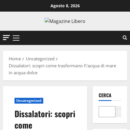
Vai
Agosto 8, 2026
al
contenuto
Menu
principale
Home
Uncategorized
Dissalatori: scopri come trasformano l\’acqua di mare
in acqua dolce
CERCA
Uncategorized
Dissalatori: scopri
Cerca
come