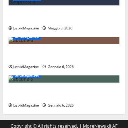
Essere trovati su Google nel 2026: cosa significa
davvero fare SEO oggi
JustkidMagazine
Maggio 3, 2026
Uncategorized
Nations League: scopri come funziona il nuovo
format delle nazionali
JustkidMagazine
Gennaio 6, 2026
Uncategorized
Coppa Davis: tutto quello che devi sapere sul torneo
internazionale di tennis
JustkidMagazine
Gennaio 6, 2026
Copyright © All rights reserved.
|
MoreNews
di AF