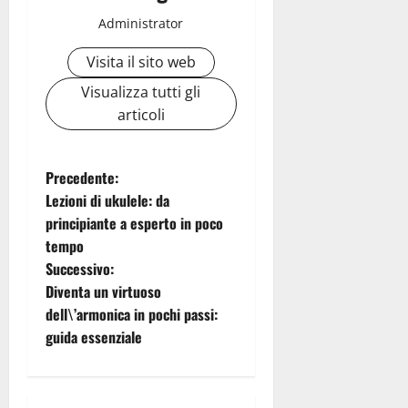
Administrator
Visita il sito web
Visualizza tutti gli
articoli
N
Precedente:
Lezioni di ukulele: da
a
principiante a esperto in poco
tempo
v
Successivo:
i
Diventa un virtuoso
dell\’armonica in pochi passi:
g
guida essenziale
a