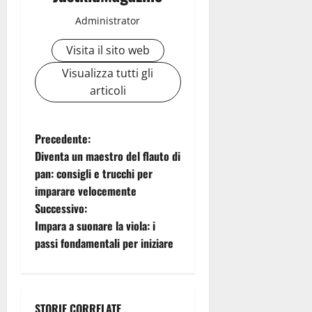
Administrator
Visita il sito web
Visualizza tutti gli
articoli
N
Precedente:
Diventa un maestro del flauto di
a
pan: consigli e trucchi per
imparare velocemente
v
Successivo:
i
Impara a suonare la viola: i
passi fondamentali per iniziare
g
a
STORIE CORRELATE