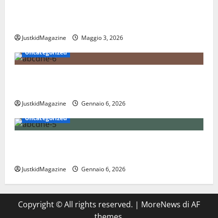
Essere trovati su Google nel 2026: cosa significa
davvero fare SEO oggi
JustkidMagazine
Maggio 3, 2026
Uncategorized
Nations League: scopri come funziona il nuovo
format delle nazionali
JustkidMagazine
Gennaio 6, 2026
Uncategorized
Coppa Davis: tutto quello che devi sapere sul torneo
internazionale di tennis
JustkidMagazine
Gennaio 6, 2026
Copyright © All rights reserved.
|
MoreNews
di AF
themes.