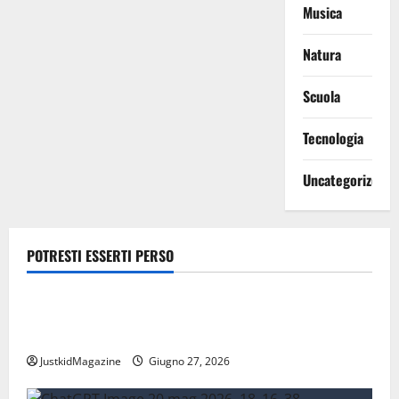
Musica
Natura
Scuola
Tecnologia
Uncategorized
POTRESTI ESSERTI PERSO
Lavoro
Risparmiare sui trasporti: strategie intelligenti per
la mobilità quotidiana
JustkidMagazine
Giugno 27, 2026