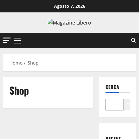
Vai
Agosto 7, 2026
al
contenuto
Menu
principale
Home
Shop
Shop
CERCA
Cerca
RECENT