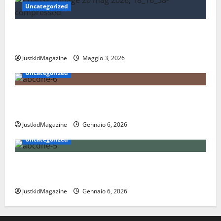
Uncategorized
Essere trovati su Google nel 2026: cosa significa
davvero fare SEO oggi
JustkidMagazine
Maggio 3, 2026
Uncategorized
Nations League: scopri come funziona il nuovo
format delle nazionali
JustkidMagazine
Gennaio 6, 2026
Uncategorized
Coppa Davis: tutto quello che devi sapere sul torneo
internazionale di tennis
JustkidMagazine
Gennaio 6, 2026