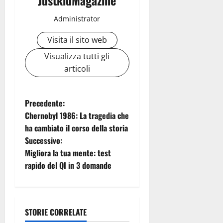
JustkidMagazine
Administrator
Visita il sito web
Visualizza tutti gli
articoli
N
Precedente:
Chernobyl 1986: La tragedia che
a
ha cambiato il corso della storia
Successivo:
v
Migliora la tua mente: test
i
rapido del QI in 3 domande
g
a
STORIE CORRELATE