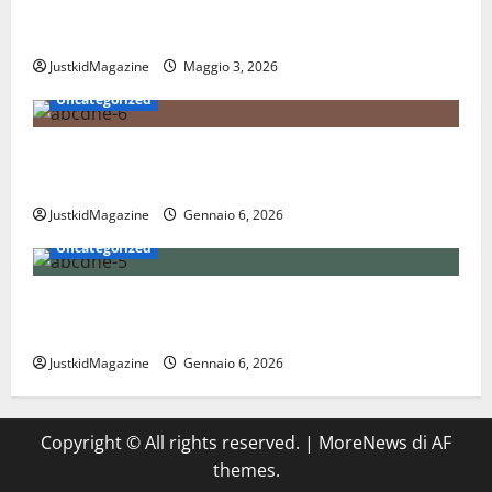
Essere trovati su Google nel 2026: cosa significa
davvero fare SEO oggi
JustkidMagazine
Maggio 3, 2026
Uncategorized
Nations League: scopri come funziona il nuovo
format delle nazionali
JustkidMagazine
Gennaio 6, 2026
Uncategorized
Coppa Davis: tutto quello che devi sapere sul torneo
internazionale di tennis
JustkidMagazine
Gennaio 6, 2026
Copyright © All rights reserved.
|
MoreNews
di AF
themes.