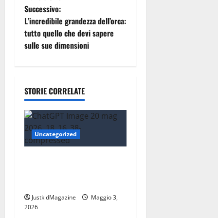
v
Successivo:
i
L’incredibile grandezza dell’orca:
tutto quello che devi sapere
g
sulle sue dimensioni
a
z
STORIE CORRELATE
i
o
Uncategorized
n
Essere trovati su Google nel
e
2026: cosa significa
a
davvero fare SEO oggi
JustkidMagazine
Maggio 3,
r
2026