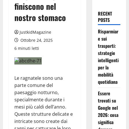
finiscono nel
RECENT
nostro stomaco
POSTS
Risparmiar
JustkidMagazine
e sui
Ottobre 24, 2025
trasporti:
6 minuti letti
strategie
intelligenti
per la
mobilità
Le ragnatele sono una
quotidiana
parte comune del
paesaggio notturno,
Essere
specialmente durante i
trovati su
mesi più caldi dell’anno.
Google nel
Queste strutture delicate e
2026: cosa
intricate sono create dai
significa
ragni per catturare le loro