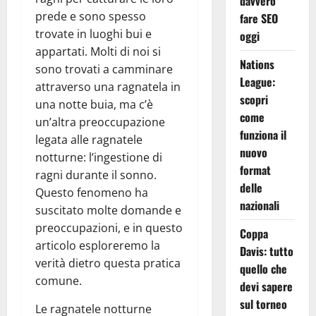
davvero
prede e sono spesso
fare SEO
trovate in luoghi bui e
oggi
appartati. Molti di noi si
Nations
sono trovati a camminare
League:
attraverso una ragnatela in
scopri
una notte buia, ma c’è
come
un’altra preoccupazione
funziona il
legata alle ragnatele
nuovo
notturne: l’ingestione di
format
ragni durante il sonno.
delle
Questo fenomeno ha
nazionali
suscitato molte domande e
preoccupazioni, e in questo
Coppa
articolo esploreremo la
Davis: tutto
verità dietro questa pratica
quello che
comune.
devi sapere
sul torneo
Le ragnatele notturne