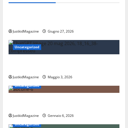
Lavoro
Risparmiare sui trasporti: strategie intelligenti per
la mobilità quotidiana
JustkidMagazine
Giugno 27, 2026
Uncategorized
Essere trovati su Google nel 2026: cosa significa
davvero fare SEO oggi
JustkidMagazine
Maggio 3, 2026
Uncategorized
Nations League: scopri come funziona il nuovo
format delle nazionali
JustkidMagazine
Gennaio 6, 2026
Uncategorized