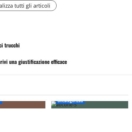
lizza tutti gli articoli
i trucchi
ivi una giustificazione efficace
d
Uncategorized
e: scopri come
Coppa Davis: tutto quello che devi
ovo format delle
sapere sul torneo internazionale di
tennis