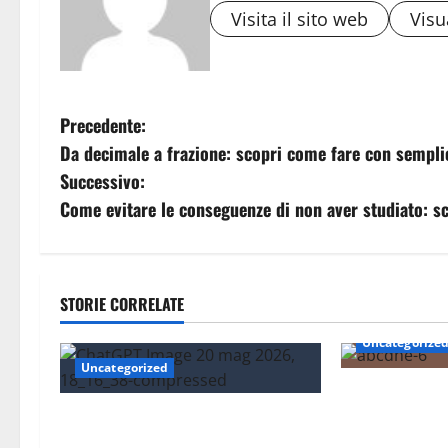
Visita il sito web
Visua
N
Precedente:
Da decimale a frazione: scopri come fare con semplic
a
Successivo:
v
Come evitare le conseguenze di non aver studiato: scr
i
g
STORIE CORRELATE
a
Uncategorize
Uncategorized
z
Nations Leagu
i
Essere trovati su Google nel 2026:
funziona il nu
cosa significa davvero fare SEO
nazionali