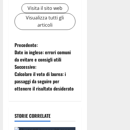
Visita il sito web
Visualizza tutti gli
articoli
N
Precedente:
Date in inglese: errori comuni
a
da evitare e consigli utili
Successivo:
v
Calcolare il voto di laurea: i
i
passaggi da seguire per
ottenere il risultato desiderato
g
a
STORIE CORRELATE
z