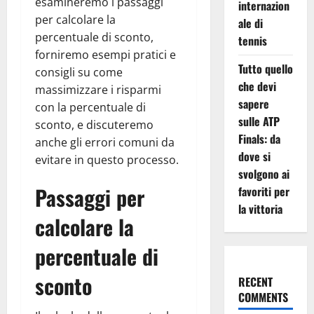
esamineremo i passaggi
internazion
per calcolare la
ale di
percentuale di sconto,
tennis
forniremo esempi pratici e
Tutto quello
consigli su come
che devi
massimizzare i risparmi
sapere
con la percentuale di
sulle ATP
sconto, e discuteremo
Finals: da
anche gli errori comuni da
dove si
evitare in questo processo.
svolgono ai
Passaggi per
favoriti per
la vittoria
calcolare la
percentuale di
sconto
RECENT
COMMENTS