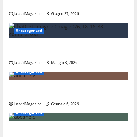
la mobilità quotidiana
JustkidMagazine
Giugno 27, 2026
Uncategorized
Essere trovati su Google nel 2026: cosa significa
davvero fare SEO oggi
JustkidMagazine
Maggio 3, 2026
Uncategorized
Nations League: scopri come funziona il nuovo
format delle nazionali
JustkidMagazine
Gennaio 6, 2026
Uncategorized
Coppa Davis: tutto quello che devi sapere sul torneo
internazionale di tennis