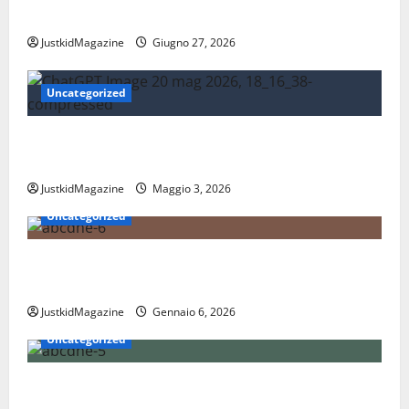
la mobilità quotidiana
JustkidMagazine
Giugno 27, 2026
Uncategorized
Essere trovati su Google nel 2026: cosa significa
davvero fare SEO oggi
JustkidMagazine
Maggio 3, 2026
Uncategorized
Nations League: scopri come funziona il nuovo
format delle nazionali
JustkidMagazine
Gennaio 6, 2026
Uncategorized
Coppa Davis: tutto quello che devi sapere sul torneo