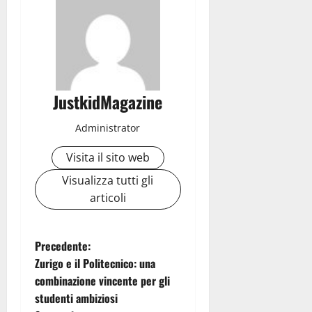
JustkidMagazine
Administrator
Visita il sito web
Visualizza tutti gli
articoli
N
Precedente:
Zurigo e il Politecnico: una
a
combinazione vincente per gli
studenti ambiziosi
v