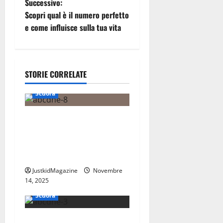
Successivo:
i
Scopri qual è il numero perfetto
e come influisce sulla tua vita
g
a
STORIE CORRELATE
z
Scuola
i
o
Dinosauri in amore: il
processo di accoppiamento
n
e riproduzione di queste
creature antiche
e
JustkidMagazine
Novembre
a
14, 2025
Scuola
r
Imparare a suonare il sax: