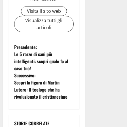
Visita il sito web
Visualizza tutti gli
articoli
N
Precedente:
Le 5 razze di cani più
a
intelligenti: scopri quale fa al
caso tuo!
v
Successivo:
i
Scopri la figura di Martin
Lutero: Il teologo che ha
g
rivoluzionato il cristianesimo
a
z
STORIE CORRELATE