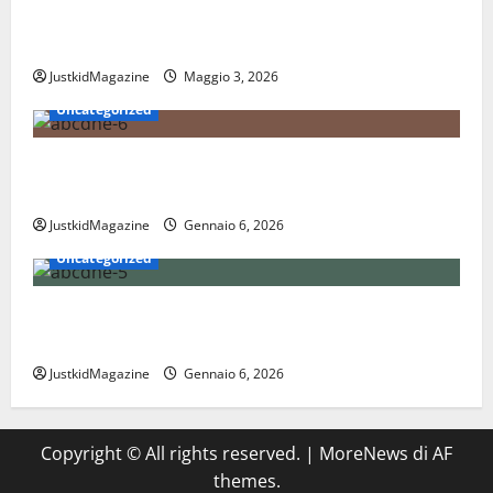
Essere trovati su Google nel 2026: cosa significa
davvero fare SEO oggi
JustkidMagazine
Maggio 3, 2026
Uncategorized
Nations League: scopri come funziona il nuovo
format delle nazionali
JustkidMagazine
Gennaio 6, 2026
Uncategorized
Coppa Davis: tutto quello che devi sapere sul torneo
internazionale di tennis
JustkidMagazine
Gennaio 6, 2026
Copyright © All rights reserved.
|
MoreNews
di AF
themes.