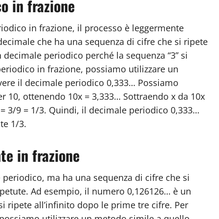
o in frazione
iodico in frazione, il processo è leggermente
ecimale che ha una sequenza di cifre che si ripete
n decimale periodico perché la sequenza “3” si
 periodico in frazione, possiamo utilizzare un
vere il decimale periodico 0,333… Possiamo
er 10, ottenendo 10x = 3,333… Sottraendo x da 10x
= 3/9 = 1/3. Quindi, il decimale periodico 0,333…
te 1/3.
te in frazione
 periodico, ma ha una sequenza di cifre che si
n ripetute. Ad esempio, il numero 0,126126… è un
ripete all’infinito dopo le prime tre cifre. Per
 possiamo utilizzare un metodo simile a quello