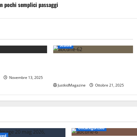
in pochi semplici passaggi
Scuola
nare il sax: consigli
Scopri la figura di Martin Lutero: Il
rincipianti
teologo che ha rivoluzionato il
cristianesimo
Novembre 13, 2025
JustkidMagazine
Ottobre 21, 2025
Uncategorized
ized