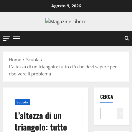
Vai
Agosto 9, 2026
al
contenuto
Menu
principale
Home
Scuola
L’altezza di un triangolo: tutto ciò che devi sapere per
risolvere il problema
CERCA
Scuola
L’altezza di un
Cerca
triangolo: tutto