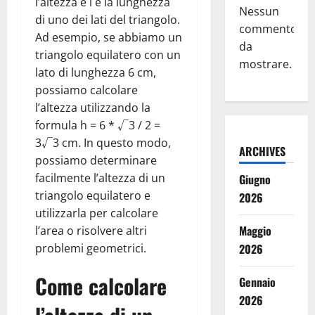
l’altezza e l è la lunghezza
Nessun
di uno dei lati del triangolo.
commento
Ad esempio, se abbiamo un
da
triangolo equilatero con un
mostrare.
lato di lunghezza 6 cm,
possiamo calcolare
l’altezza utilizzando la
formula h = 6 * √3 / 2 =
3√3 cm. In questo modo,
ARCHIVES
possiamo determinare
facilmente l’altezza di un
Giugno
triangolo equilatero e
2026
utilizzarla per calcolare
Maggio
l’area o risolvere altri
problemi geometrici.
2026
Come calcolare
Gennaio
2026