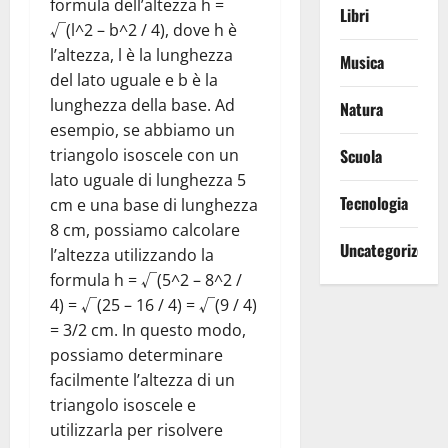
formula dell’altezza h =
Libri
√(l^2 – b^2 / 4), dove h è
l’altezza, l è la lunghezza
Musica
del lato uguale e b è la
lunghezza della base. Ad
Natura
esempio, se abbiamo un
triangolo isoscele con un
Scuola
lato uguale di lunghezza 5
Tecnologia
cm e una base di lunghezza
8 cm, possiamo calcolare
Uncategorized
l’altezza utilizzando la
formula h = √(5^2 – 8^2 /
4) = √(25 – 16 / 4) = √(9 / 4)
= 3/2 cm. In questo modo,
possiamo determinare
facilmente l’altezza di un
triangolo isoscele e
utilizzarla per risolvere