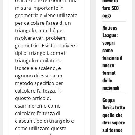
davvero
o alla sua estensione. È una
fare SEO
misura importante in
oggi
geometria e viene utilizzata
per calcolare l’area di un
Nations
triangolo, nonché per
League:
risolvere vari problemi
scopri
geometrici. Esistono diversi
come
tipi di triangoli, come il
funziona il
triangolo equilatero,
nuovo
isoscele e scaleno, e
format
ognuno di essi ha un
delle
metodo specifico per
nazionali
calcolare l’altezza. In
questo articolo,
Coppa
esamineremo come
Davis: tutto
calcolare l’altezza di
quello che
ciascun tipo di triangolo e
devi sapere
come utilizzare questa
sul torneo