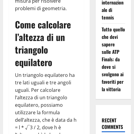
misura per risolvere
internazion
problemi di geometria.
ale di
tennis
Come calcolare
Tutto quello
l’altezza di un
che devi
sapere
triangolo
sulle ATP
equilatero
Finals: da
dove si
svolgono ai
Un triangolo equilatero ha
favoriti per
tre lati uguali e tre angoli
la vittoria
uguali. Per calcolare
l’altezza di un triangolo
equilatero, possiamo
utilizzare la formula
dell’altezza, che è data da h
RECENT
COMMENTS
= l * √3 / 2, dove h è