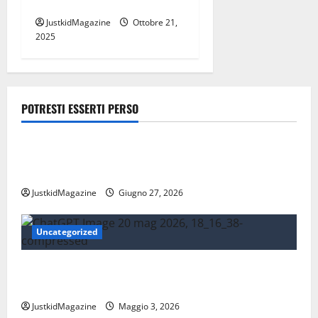
cristianesimo
JustkidMagazine
Ottobre 21,
2025
POTRESTI ESSERTI PERSO
Lavoro
Risparmiare sui trasporti: strategie intelligenti per
la mobilità quotidiana
JustkidMagazine
Giugno 27, 2026
Uncategorized
Essere trovati su Google nel 2026: cosa significa
davvero fare SEO oggi
JustkidMagazine
Maggio 3, 2026