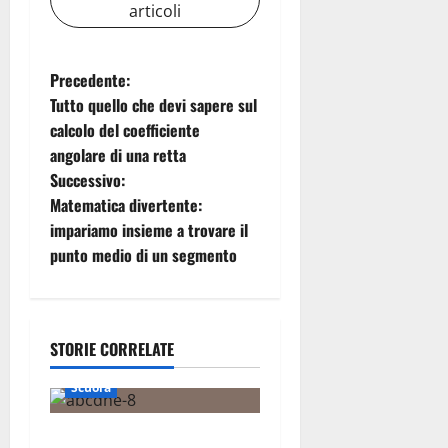
articoli
N
Precedente:
Tutto quello che devi sapere sul
a
calcolo del coefficiente
angolare di una retta
v
Successivo:
i
Matematica divertente:
impariamo insieme a trovare il
g
punto medio di un segmento
a
z
STORIE CORRELATE
i
Scuola
o
Dinosauri in amore: il