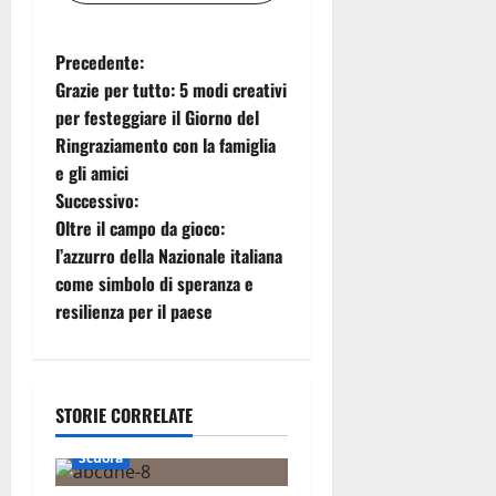
N
Precedente:
Grazie per tutto: 5 modi creativi
a
per festeggiare il Giorno del
Ringraziamento con la famiglia
v
e gli amici
i
Successivo:
Oltre il campo da gioco:
g
l’azzurro della Nazionale italiana
come simbolo di speranza e
a
resilienza per il paese
z
i
STORIE CORRELATE
o
Scuola
n