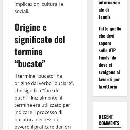
internazion
implicazioni culturali e
ale di
sociali.
tennis
Origine e
Tutto quello
che devi
significato del
sapere
termine
sulle ATP
Finals: da
“bucato”
dove si
svolgono ai
Il termine “bucato” ha
favoriti per
origine dal verbo “buciare”,
la vittoria
che significa “fare dei
buchi”. Inizialmente, il
termine era utilizzato per
indicare il processo di
RECENT
bucatura dei tessuti,
COMMENTS
ovvero il praticare dei fori