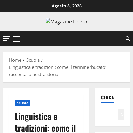
Vai
Agosto 8, 2026
al
contenuto
Menu
principale
Home
Scuola
Linguistica e tradizioni: come il termine ‘bucato’
racconta la nostra storia
CERCA
Scuola
Linguistica e
Cerca
tradizioni: come il