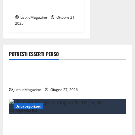
rivoluzionato il
cristianesimo
JustkidMagazine
Ottobre 21,
2025
POTRESTI ESSERTI PERSO
Lavoro
Risparmiare sui trasporti: strategie intelligenti per
la mobilità quotidiana
JustkidMagazine
Giugno 27, 2026
Uncategorized
Essere trovati su Google nel 2026: cosa significa
davvero fare SEO oggi