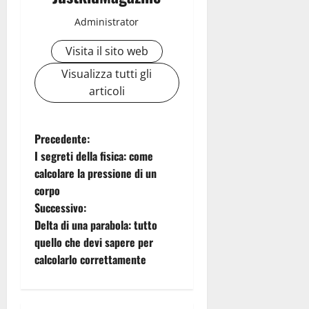
Administrator
Visita il sito web
Visualizza tutti gli
articoli
N
Precedente:
I segreti della fisica: come
a
calcolare la pressione di un
corpo
v
Successivo:
i
Delta di una parabola: tutto
quello che devi sapere per
g
calcolarlo correttamente
a