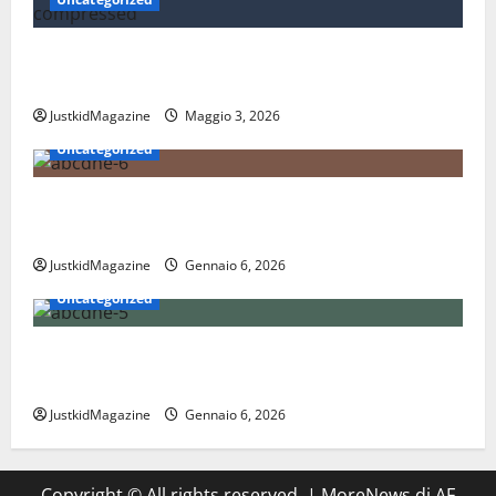
Essere trovati su Google nel 2026: cosa significa
davvero fare SEO oggi
JustkidMagazine
Maggio 3, 2026
Uncategorized
Nations League: scopri come funziona il nuovo
format delle nazionali
JustkidMagazine
Gennaio 6, 2026
Uncategorized
Coppa Davis: tutto quello che devi sapere sul torneo
internazionale di tennis
JustkidMagazine
Gennaio 6, 2026
Copyright © All rights reserved.
|
MoreNews
di AF